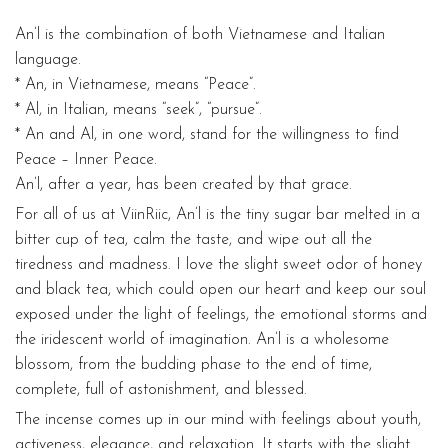
An’l is the combination of both Vietnamese and Italian
language.
* An, in Vietnamese, means “Peace”.
* Al, in Italian, means “seek”, “pursue”.
* An and Al, in one word, stand for the willingness to find
Peace – Inner Peace.
An’l, after a year, has been created by that grace.
For all of us at ViinRiic, An’l is the tiny sugar bar melted in a
bitter cup of tea, calm the taste, and wipe out all the
tiredness and madness. I love the slight sweet odor of honey
and black tea, which could open our heart and keep our soul
exposed under the light of feelings, the emotional storms and
the iridescent world of imagination. An’l is a wholesome
blossom, from the budding phase to the end of time,
complete, full of astonishment, and blessed.
The incense comes up in our mind with feelings about youth,
activeness, elegance, and relaxation. It starts with the slight