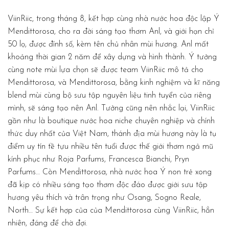
ViinRiic, trong tháng 8, kết hợp cùng nhà nước hoa độc lập Ý
Mendittorosa, cho ra đời sáng tạo thơm Anl, và giới hạn chỉ
50 lọ, được đính số, kèm tên chủ nhân mùi hương. Anl mất
khoảng thời gian 2 năm để xây dựng và hình thành. Ý tưởng
cùng note mùi lựa chọn sẽ được team ViinRiic mô tả cho
Mendittorosa, và Mendittorosa, bằng kinh nghiệm và kĩ năng
blend mùi cùng bộ sưu tập nguyên liệu tinh tuyển của riêng
mình, sẽ sáng tạo nên Anl. Tưởng cũng nên nhắc lại, ViinRiic
gần như là boutique nước hoa niche chuyên nghiệp và chính
thức duy nhất của Việt Nam, thánh địa mùi hương này là tụ
điểm uy tín tề tựu nhiều tên tuổi được thế giới thơm ngả mũ
kính phục như Roja Parfums, Francesca Bianchi, Pryn
Parfums… Còn Mendittorosa, nhà nước hoa Ý non trẻ xong
đã kịp có nhiều sáng tạo thơm độc đáo được giới sưu tập
hương yêu thích và trân trọng như Osang, Sogno Reale,
North… Sự kết hợp của của Mendittorosa cùng ViinRiic, hẳn
nhiên, đáng để chờ đợi.