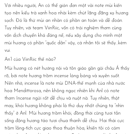
Với nhiều người, An có thể giản đơn một vài note mùi kiến
tạo nên kiểu trà xanh hoa nhài kèm chút lãng đãng xạ hương
sạch. Đó là thứ mùi an nhàn có phần an toàn và dễ đoán.
Tuy nhiên, với team ViinRiic, vốn có trải nghiệm thơm cùng
vốn dịch chuyển khá đáng nể, nếu xây dựng cho mình một
mùi hương có phần “quốc dân” vậy, cá nhân tôi sẽ thấy…kém
vui.
An’l của ViinRiic thế nào?
Mùi hương có nét hướng nội và tôn giáo gần gũi châu Á thấy
rõ, bởi note hương trầm incense lảng bảng và xuyên suốt.
Nên nhớ, incense là note mùi DNA-thế mạnh của nhà nước
hoa Mendittorosa, nên không ngạc nhiên khi Anl có note
thơm Incense ngửi rất dễ chịu và nuột nà. Tuy nhiên, thật
may, khói hương không phải là thứ duy nhất chúng ta “nhìn
thấy” ở Anl. Mùi hương trầm khói, đồng thời cũng tươi tắn
sống động hương táo tươi chua thanh dễ chịu. Hai thái cực
trầm lắng-tích cực giao thoa thuận hòa, khiến tôi có cảm