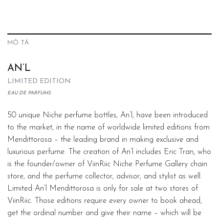
MÔ TẢ
AN’L
LIMITED EDITION
EAU DE PARFUMS
50 unique Niche perfume bottles, An’l, have been introduced
to the market, in the name of worldwide limited editions from
Mendittorosa – the leading brand in making exclusive and
luxurious perfume. The creation of An’l includes Eric Tran, who
is the founder/owner of ViinRiic Niche Perfume Gallery chain
store, and the perfume collector, advisor, and stylist as well.
Limited An’l Mendittorosa is only for sale at two stores of
ViinRiic. Those editions require every owner to book ahead,
get the ordinal number and give their name – which will be