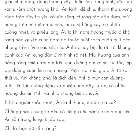
giác như…đang dâng hương vậy. Buổi sớm trong lành, đĩa táo
xanh, kèm chút hương khói. An lành, dễ chịu, thanh thản, xong
cũng tràn đầy tin yêu và sức sống. Hương táo dần đằm, mùi
hương trở nên mặn mòi hơn, lại có vị hăng say, có phần
cuồng nhiệt, và phiêu lãng. Ấy là khi note hương thuốc lá khô
rang hòa quyện cùng note da thuộc nuột sạch quấn quít bên
nhang trầm. Và màu sắc của Anl lúc này bộc lộ rất rõ, khung
cảnh của Anl cũng dần định hình rõ nét. Mùi hương của ánh
nắng ráng chiều trải dài trên con dường dài và xa túc tắc, lớp
bụi đường cuộn lên nhẹ nhàng. Mặn mòi mùi gió biển từ xa
thổi về. Anl không phải là đích đến. Anl là một con đường-
một tiến trình sống động và quyện hòa đầy tự do, có phần
hoang dã, an tĩnh, và nhịp nhàng biến chuyển.
Nhiều người khắc khoải, An là thế nào, ở đâu mà có?
Chẳng phải, chúng ta đều có riêng cuộc hành trình mang tên
An sẵn trong lòng rồi đó sao.
Chỉ là, bạn đã sẵn sàng?