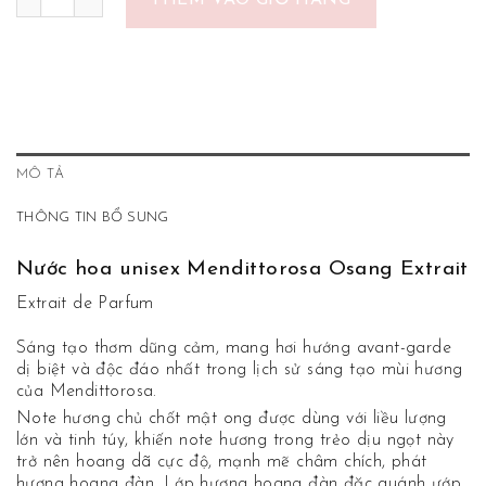
THÊM VÀO GIỎ HÀNG
MÔ TẢ
THÔNG TIN BỔ SUNG
Nước hoa unisex Mendittorosa Osang Extrait
Extrait de Parfum
Sáng tạo thơm dũng cảm, mang hơi hướng avant-garde
dị biệt và độc đáo nhất trong lịch sử sáng tạo mùi hương
của Mendittorosa.
Note hương chủ chốt mật ong được dùng với liều lượng
lớn và tinh túy, khiến note hương trong trẻo dịu ngọt này
trở nên hoang dã cực độ, mạnh mẽ châm chích, phát
hương hoang đàn. Lớp hương hoang đàn đặc quánh ướp