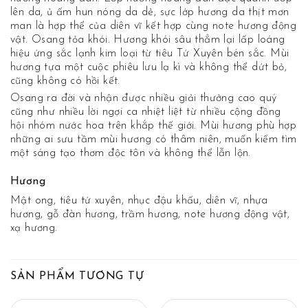
lên da, ủ ấm hun nóng da dẻ, sực lớp hương da thịt mơn
man là hợp thể của diên vĩ kết hợp cùng note hương động
vật. Osang tỏa khói. Hương khói sâu thẳm lại lấp loáng
hiệu ứng sắc lạnh kim loại từ tiêu Tứ Xuyên bén sắc. Mùi
hương tựa một cuộc phiêu lưu lạ kì và không thể dứt bỏ,
cũng không có hồi kết.
Osang ra đời và nhận được nhiều giải thưởng cao quý
cũng như nhiều lời ngợi ca nhiệt liệt từ nhiều cộng đồng
hội nhóm nước hoa trên khắp thế giới. Mùi hương phù hợp
những ai sưu tầm mùi hương có thâm niên, muốn kiếm tìm
một sáng tạo thơm độc tôn và không thể lẫn lộn.
Hương
Mật ong, tiêu tứ xuyên, nhục đậu khấu, diên vĩ, nhựa
hương, gỗ đàn hương, trầm hương, note hương động vật,
xạ hương.
SẢN PHẨM TƯƠNG TỰ