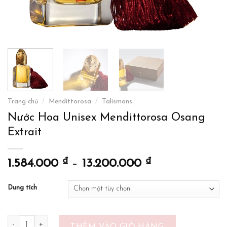
Trang chủ
/
Mendittorosa
/
Talismans
Nước Hoa Unisex Mendittorosa Osang
Extrait
₫
₫
1.584.000
–
13.200.000
Dung tích
Nước Hoa Unisex Mendittorosa Osang Extrait số lượng