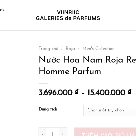
há
Trang chủ
/
Roja
/
Men's Collection
Nước Hoa Nam Roja Rec
Homme Parfum
3.696.000
₫
–
15.400.000
₫
Dung tích
Nước Hoa Nam Roja Reckless Pour Homme 
THÊM VÀO GIỎ H