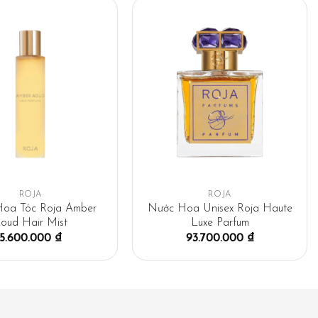
ROJA
ROJA
oa Tóc Roja Amber
Nước Hoa Unisex Roja Haute
oud Hair Mist
Luxe Parfum
5.600.000
₫
93.700.000
₫