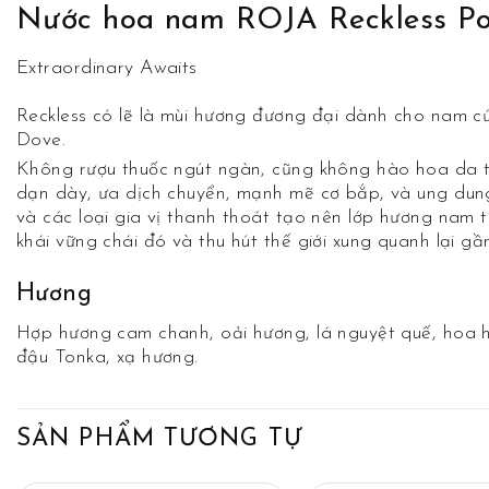
Nước hoa nam ROJA Reckless P
Extraordinary Awaits
Reckless có lẽ là mùi hương đương đại dành cho nam c
Dove.
Không rượu thuốc ngút ngàn, cũng không hào hoa da th
dạn dày, ưa dịch chuyển, mạnh mẽ cơ bắp, và ung dung 
và các loại gia vị thanh thoát tạo nên lớp hương nam t
khái vững chái đó và thu hút thế giới xung quanh lại gầ
Hương
Hợp hương cam chanh, oải hương, lá nguyệt quế, hoa hồ
đậu Tonka, xạ hương.
SẢN PHẨM TƯƠNG TỰ