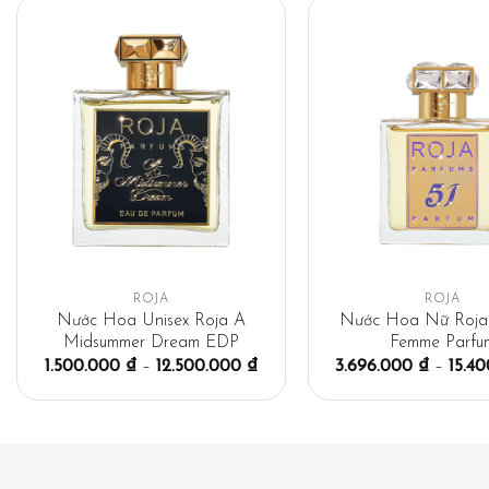
ROJA
ROJA
Nước Hoa Unisex Roja A
Nước Hoa Nữ Roja 
Midsummer Dream EDP
Femme Parfu
1.500.000
₫
–
12.500.000
₫
3.696.000
₫
–
15.4