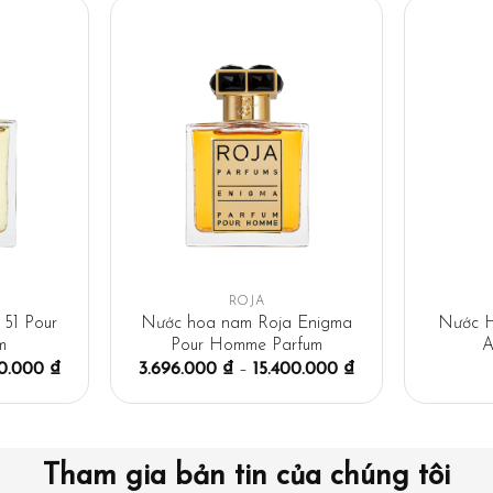
ROJA
51 Pour
Nước hoa nam Roja Enigma
Nước H
m
Pour Homme Parfum
A
00.000
₫
3.696.000
₫
–
15.400.000
₫
Tham gia bản tin của chúng tôi