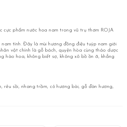
 các cực phẩm nước hoa nam trong vũ trụ thơm ROJA
nam tính. Đây là mùi hương đồng điệu tuýp nam giới
 nhân vật chính là gỗ bách, quyện hòa cùng thảo dược
ơng hào hoa, không biết sợ, không xô bồ ồn ã, khẳng
, rêu sồi, nhang trầm, cỏ hương bài, gỗ đàn hương,