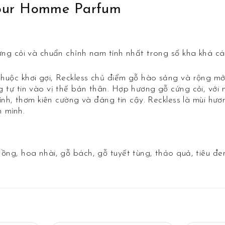
our Homme Parfum
ứng cỏi và chuẩn chỉnh nam tính nhất trong số kha khá
uộc khơi gợi, Reckless chủ điểm gỗ hào sảng và rộng mở 
tự tin vào vị thế bản thân. Hợp hương gỗ cứng cỏi, với
ính, thơm kiên cường và đáng tin cậy. Reckless là mùi hư
n mình.
ng, hoa nhài, gỗ bách, gỗ tuyết tùng, thảo quả, tiêu đen