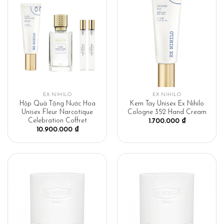
EX NIHILO
EX NIHILO
Hộp Quà Tặng Nước Hoa
Kem Tay Unisex Ex Nihilo
Unisex Fleur Narcotique
Cologne 352 Hand Cream
Celebration Coffret
1.700.000
₫
10.900.000
₫