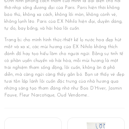
Định hình phong cách thơm của mình là đại diện cho hơi
thở-nhịp sống đương đại của Paris. Paris hiện thời không
bảo thủ, không xa cách, không lối mòn, không cảnh vẻ,
không lạnh lẽo. Paris của EX Nihilo hiện đại, duyên dáng,
tự do, bay bổng, và hài hòa lôi cuốn.
Trang bị cho mình hình thức-thiết kế lọ nước hoa đẹp hút
mắt và xa xỉ, các mùi hương của EX Nihilo không thích
đánh đố hay tạo hiểu lầm cho người ngửi. Bằng sự tinh tế
có phần uyển chuyển và hài hòa, mỗi mùi hương là một
trải nghiệm thơm sống động, lôi cuốn, không ồn ã phô
diễn, mà càng ngửi càng thấy gắn bó. Bạn sẽ thấy vẻ đẹp
tươi tắn lấp lánh lôi cuốn đặc trưng của nhà hương qua
những sáng tạo thơm đáng nhớ như Bois D’Hiver, Jasmin
Fauve, Fleur Narcotique, Oud Vendome…