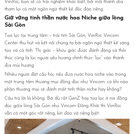
ViinRiic, bạn sẽ có trải nghiệm khác biệt, bởi mỗi thánh địa
thơm lại có một ngôn ngữ thiết kế độc đáo riêng.
Giữ vững tinh thần nước hoa Niche giữa lòng
Sài Gòn
Tọa lạc tại trung tâm – trái tim Sài Gòn, ViinRiic Vincom
Center thu hút và kết nối chúng ta bởi ngôn ngữ thiết kế sáng
tạo và cá tính. Thị giác – khứu giác được đánh động và thôi
thúc cũng là lúc người yêu hương chính thức “lạc” vào thánh
địa mùi hương.
Nhiều người đặt câu hỏi, nếu đưa nước hoa niche vào trong
một trung tâm thương mại đông đúc như Vincom: có khi nào
phần thương mại sẽ đánh mất tinh thần niche hay không?
Câu trả lời là không. Bởi dù rất GenZ hay tọa lạc ở nơi đông
đúc giữa lòng Sài Gòn như Vincom Đồng Khởi thì ViinRiic
vẫn có một góc rất riêng, kín đáo và riêng biệt.