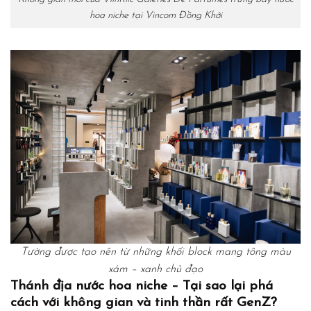
Không gian mới của ViinRiic Galeries De Parfumes trưng bày nước
hoa niche tại Vincom Đồng Khởi
Tường được tạo nên từ những khối block mang tông màu
xám – xanh chủ đạo
Thánh địa nước hoa niche – Tại sao lại phá
cách với không gian và tinh thần rất GenZ?