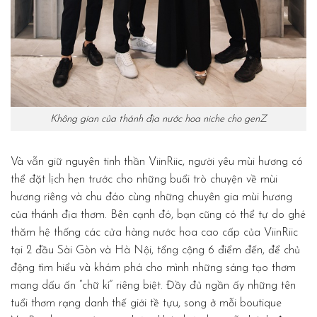
Không gian của thánh địa nước hoa niche cho genZ
Và vẫn giữ nguyên tinh thần ViinRiic, người yêu mùi hương có
thể đặt lịch hẹn trước cho những buổi trò chuyện về mùi
hương riêng và chu đáo cùng những chuyên gia mùi hương
của thánh địa thơm. Bên cạnh đó, bạn cũng có thể tự do ghé
thăm hệ thống các cửa hàng nước hoa cao cấp của ViinRiic
tại 2 đầu Sài Gòn và Hà Nội, tổng cộng 6 điểm đến, để chủ
động tìm hiểu và khám phá cho mình những sáng tạo thơm
mang dấu ấn “chữ kí” riêng biệt. Đầy đủ ngần ấy những tên
tuổi thơm rạng danh thế giới tề tựu, song ở mỗi boutique