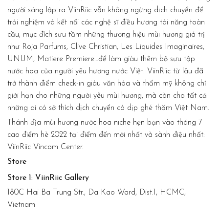
người sáng lập ra ViinRiic vẫn không ngừng dịch chuyển để
trải nghiệm và kết nối các nghệ sĩ điều hương tài năng toàn
cầu, mục đích sưu tầm những thương hiệu mùi hương giá trị
như Roja Parfums, Clive Christian, Les Liquides Imaginaires,
UNUM, Matiere Premiere…để làm giàu thêm bộ sưu tập
nước hoa của người yêu hương nước Việt. ViinRiic từ lâu đã
trở thành điểm check-in giàu văn hóa và thẩm mỹ không chỉ
giới hạn cho những người yêu mùi hương, mà còn cho tất cả
những ai có sở thích dịch chuyển có dịp ghé thăm Việt Nam.
Thánh địa mùi hương nước hoa niche hẹn bạn vào tháng 7
cao điểm hè 2022 tại điểm đến mới nhất và sành điệu nhất:
ViinRiic Vincom Center.
Store
Store 1: ViinRiic Gallery
180C Hai Ba Trung Str., Da Kao Ward, Dist.1, HCMC,
Vietnam