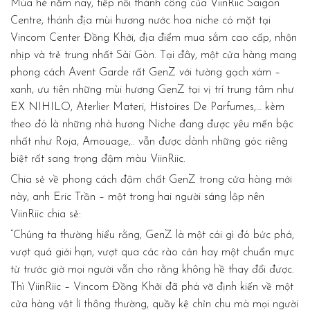
Mùa hè năm nay, tiếp nối thành công của ViinRiic Saigon
Centre, thánh địa mùi hương nước hoa niche có mặt tại
Vincom Center Đồng Khởi, địa điểm mua sắm cao cấp, nhộn
nhịp và trẻ trung nhất Sài Gòn. Tại đây, một cửa hàng mang
phong cách Avent Garde rất GenZ với tường gạch xám –
xanh, ưu tiên những mùi hương GenZ tại vị trí trung tâm như
EX NIHILO, Aterlier Materi, Histoires De Parfumes,… kèm
theo đó là những nhà hương Niche đang được yêu mến bậc
nhất như Roja, Amouage,.. vẫn được dành những góc riêng
biệt rất sang trọng đậm màu ViinRiic.
Chia sẻ về phong cách đậm chất GenZ trong cửa hàng mới
này, anh Eric Trần – một trong hai người sáng lập nên
ViinRiic chia sẻ:
“Chúng ta thường hiểu rằng, GenZ là một cái gì đó bức phá,
vượt quá giới hạn, vượt qua các rào cản hay một chuẩn mực
từ trước giờ mọi người vẫn cho rằng không hề thay đổi được.
Thì ViinRiic – Vincom Đồng Khởi đã phá vỡ định kiến về một
cửa hàng vật lí thông thường, quầy kệ chỉn chu mà mọi người