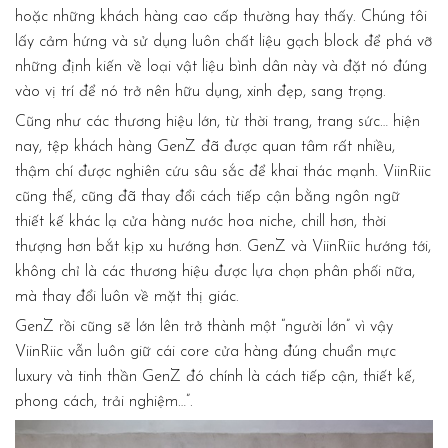
hoặc những khách hàng cao cấp thường hay thấy. Chúng tôi
lấy cảm hứng và sử dụng luôn chất liệu gạch block để phá vỡ
những định kiến về loại vật liệu bình dân này và đặt nó đúng
vào vị trí để nó trở nên hữu dụng, xinh đẹp, sang trọng.
Cũng như các thương hiệu lớn, từ thời trang, trang sức… hiện
nay, tệp khách hàng GenZ đã được quan tâm rất nhiều,
thậm chí được nghiên cứu sâu sắc để khai thác mạnh. ViinRiic
cũng thế, cũng đã thay đổi cách tiếp cận bằng ngôn ngữ
thiết kế khác lạ cửa hàng nước hoa niche, chill hơn, thời
thượng hơn bắt kịp xu hướng hơn. GenZ và ViinRiic hướng tới,
không chỉ là các thương hiệu được lựa chọn phân phối nữa,
mà thay đổi luôn về mặt thị giác.
GenZ rồi cũng sẽ lớn lên trở thành một “người lớn” vì vậy
ViinRiic vẫn luôn giữ cái core cửa hàng đúng chuẩn mực
luxury và tinh thần GenZ đó chính là cách tiếp cận, thiết kế,
phong cách, trải nghiệm…”.