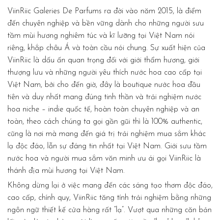
ViinRiic Galeries De Parfums ra đời vào năm 2015, là điểm
đến chuyên nghiệp và bền vững dành cho những người sưu
tầm mùi hương nghiêm túc và kĩ lưỡng tại Việt Nam nói
riêng, khắp châu Á và toàn cầu nói chung. Sự xuất hiện của
ViinRiic là dấu ấn quan trọng đối với giới thẩm hương, giới
thượng lưu và những người yêu thích nước hoa cao cấp tại
Việt Nam, bởi cho đến giờ, đây là boutique nước hoa đầu
tiên và duy nhất mang đúng tinh thần và trải nghiệm nước
hoa niche – indie quốc tế, hoàn toàn chuyên nghiệp và an
toàn, theo cách chúng ta gọi gần gũi thì là 100% authentic,
cũng là nơi mà mang đến giá trị trải nghiệm mua sắm khác
lạ độc đáo, lẫn sự đáng tin nhất tại Việt Nam. Giới sưu tầm
nước hoa và người mua sắm văn minh ưu ái gọi ViinRiic là
thánh địa mùi hương tại Việt Nam.
Không dừng lại ở việc mang đến các sáng tạo thơm độc đáo,
cao cấp, chính quy, ViinRiic tăng tính trải nghiệm bằng những
ngôn ngữ thiết kế cửa hàng rất “lạ”. Vượt qua những căn bản