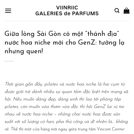
Skip
to
content
Giữa lòng Sài Gòn có một “thánh địa”
nước hoa niche mới cho GenZ: tưởng lạ
nhưng quen!
Thời gian gần đây, pilates và
nước hoa niche
là hai cụm từ
được giới trẻ dành nhiều sự quan tâm đặc biệt trên mạng xã
hội. Nếu muốn dáng đẹp, dáng xinh thì lao tới phòng tập
pilates, còn muốn vừa thơm vừa độc thì hội GenZ lại rủ tai
nhau về nước hoa niche – những chai nước hoa được sản
xuất với số lượng có hạn, pha thủ công và dĩ nhiên là… không
rẻ.
Thế thì một cửa hàng mới ngay giữa trung tâm Vincom Center