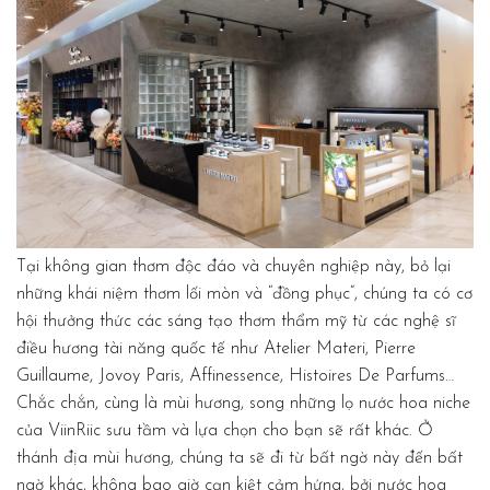
Tại không gian thơm độc đáo và chuyên nghiệp này, bỏ lại
những khái niệm thơm lối mòn và “đồng phục”, chúng ta có cơ
hội thưởng thức các sáng tạo thơm thẩm mỹ từ các nghệ sĩ
điều hương tài năng quốc tế như Atelier Materi, Pierre
Guillaume, Jovoy Paris, Affinessence, Histoires De Parfums…
Chắc chắn, cùng là mùi hương, song những lọ nước hoa niche
của ViinRiic sưu tầm và lựa chọn cho bạn sẽ rất khác. Ở
thánh địa mùi hương, chúng ta sẽ đi từ bất ngờ này đến bất
ngờ khác, không bao giờ cạn kiệt cảm hứng, bởi nước hoa