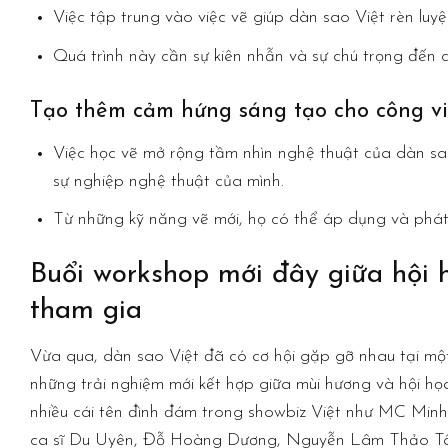
Việc tập trung vào việc vẽ giúp dàn sao Việt rèn luy
Quá trình này cần sự kiên nhẫn và sự chú trọng đến ch
Tạo thêm cảm hứng sáng tạo cho công vi
Việc học vẽ mở rộng tầm nhìn nghệ thuật của dàn sa
sự nghiệp nghệ thuật của mình.
Từ những kỹ năng vẽ mới, họ có thể áp dụng và phát 
Buổi workshop mới đây giữa hội 
tham gia
Vừa qua, dàn sao Việt đã có cơ hội gặp gỡ nhau tại mộ
những trải nghiệm mới kết hợp giữa mùi hương và hội h
nhiều cái tên đình đám trong showbiz Việt như MC Min
ca sĩ Du Uyên, Đỗ Hoàng Dương, Nguyễn Lâm Thảo Tâm