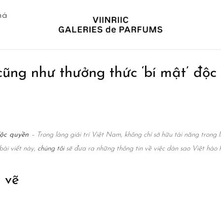
há
ũng như thưởng thức ‘bí mật’ độc
độc quyền
– Trong làng giải trí Việt Nam, không chỉ sở hữu tài năng trong 
bài viết này,
chúng tôi
sẽ đưa ra những thông tin về việc dàn sao Việt hào 
 vẽ