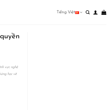
Tiếng Việt
 quyền
lĩnh vực nghệ
hứng học vẽ