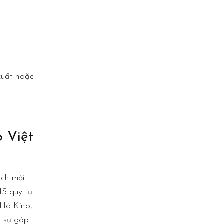
xuất hoặc
o Việt
ách mời
IS quy tụ
 Hà Kino,
ó sự góp