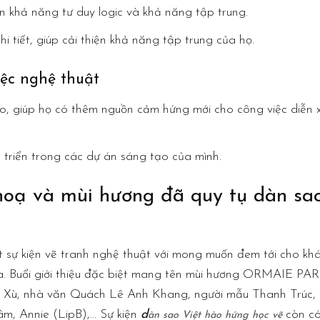
ện khả năng tư duy logic và khả năng tập trung.
i tiết, giúp cải thiện khả năng tập trung của họ.
ệc nghệ thuật
o, giúp họ có thêm nguồn cảm hứng mới cho công việc diễn 
triển trong các dự án sáng tạo của mình.
hoạ và mùi hương đã quy tụ dàn sa
t sự kiện vẽ tranh nghệ thuật với mong muốn đem tới cho kh
ọa. Buổi giới thiệu đặc biệt mang tên mùi hương ORMAIE PAR
h Xù, nhà văn Quách Lê Anh Khang, người mẫu Thanh Trúc,
, Annie (LipB),… Sự kiện
d
còn c
àn sao Việt hào hứng học vẽ