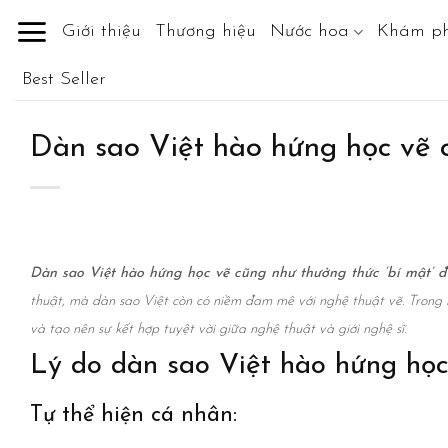
Skip
Giới thiệu
Thương hiệu
Nước hoa
Khám p
to
content
Best Seller
Dàn sao Việt hào hứng học vẽ c
Dàn sao Việt hào hứng học vẽ cũng như thưởng thức ‘bí mật’ 
thuật, mà dàn sao Việt còn có niềm đam mê với nghệ thuật vẽ. Trong 
và tạo nên sự kết hợp tuyệt vời giữa nghệ thuật và giới nghệ sĩ.
Lý do dàn sao Việt hào hứng học
Tự thể hiện cá nhân: