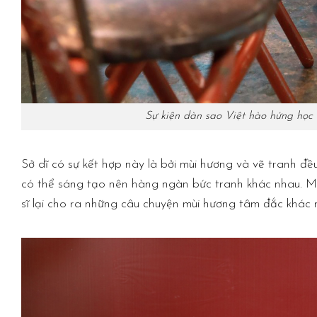
Sự kiện dàn sao Việt hào hứng họ
Sở dĩ có sự kết hợp này là bởi mùi hương và vẽ tranh đ
có thể sáng tạo nên hàng ngàn bức tranh khác nhau. Mù
sĩ lại cho ra những câu chuyện mùi hương tâm đắc khác 