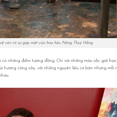
c vẽ còn có sự góp mặt của hoa hậu Nông Thuý Hằng
ều có những điểm tương đồng. Chỉ với những màu sắc giới hạn
i hương cũng vậy, với những nguyên liệu cơ bản nhưng mỗi 
nhau.