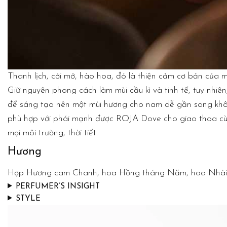
Thanh lịch, cởi mở, hào hoa, đó là thiện cảm cơ bản của
Giữ nguyên phong cách làm mùi cầu kì và tinh tế, tuy nhi
để sáng tạo nên một mùi hương cho nam dễ gần song không
phù hợp với phái mạnh được ROJA Dove cho giao thoa cù
mọi môi trường, thời tiết.
Hương
Hợp Hương cam Chanh, hoa Hồng tháng Năm, hoa Nhài vù
PERFUMER’S INSIGHT
STYLE