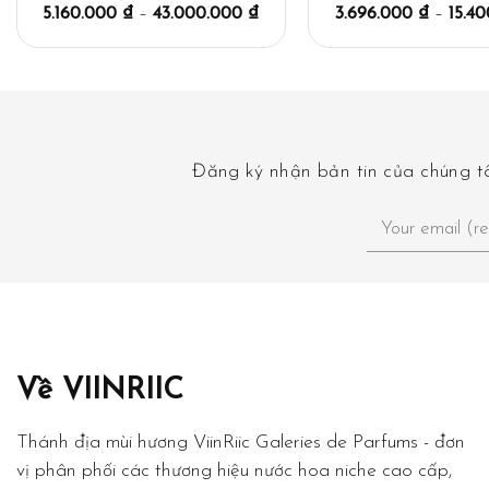
5.160.000
₫
–
43.000.000
₫
3.696.000
₫
–
15.4
Đăng ký nhận bản tin của chúng tô
Về VIINRIIC
Thánh địa mùi hương ViinRiic Galeries de Parfums - đơn
vị phân phối các thương hiệu nước hoa niche cao cấp,