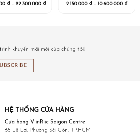
000
₫
–
22.300.000
₫
2.150.000
₫
–
10.600.000
₫
rình khuyến mãi mới của chúng tôi!
HỆ THỐNG CỬA HÀNG
Cửa hàng ViinRiic Saigon Centre
65 Lê Lợi, Phường Sài Gòn, TP.HCM