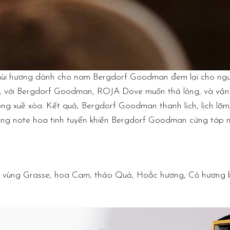
 mùi hương dành cho nam Bergdorf Goodman đem lại cho ngườ
ên, với Bergdorf Goodman, ROJA Dove muốn thả lỏng, và vận 
 xuề xòa. Kết quả, Bergdorf Goodman thanh lịch, lịch lãm,
ng note hoa tinh tuyển khiến Bergdorf Goodman cứng táp n
ng Grasse, hoa Cam, thảo Quả, Hoắc hương, Cỏ hương bài