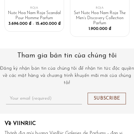
ROJA
ROJA
Nước Hoa Nam Roja Scandal
Set Nước Hoa Nam Roja The
Pour Homme Parfum
Men’s Discovery Collection
Parfum
3.696.000
₫
–
15.400.000
₫
1.900.000
₫
Tham gia bản tin của chúng tôi
Đăng ký nhận bản tin của chúng tôi để nhận tin tức độc quyền
về các mặt hàng và chương trình khuyến mãi mới của chúng
tôi!
Về VIINRIIC
Thánh địa mùi hương ViinRiic Galeries de Parfums - đơn vị