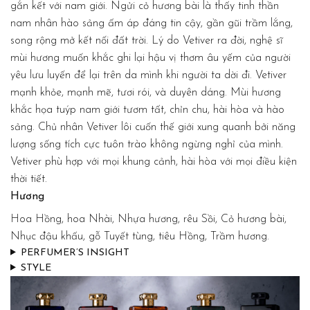
gắn kết với nam giới. Ngửi cỏ hương bài là thấy tinh thần
nam nhân hào sảng ấm áp đáng tin cậy, gần gũi trầm lắng,
song rộng mở kết nối đất trời. Lý do Vetiver ra đời, nghệ sĩ
mùi hương muốn khắc ghi lại hậu vị thơm âu yếm của người
yêu lưu luyến để lại trên da mình khi người ta dời đi. Vetiver
mạnh khỏe, mạnh mẽ, tươi rói, và duyên dáng. Mùi hương
khắc họa tuýp nam giới tươm tất, chỉn chu, hài hòa và hào
sảng. Chủ nhân Vetiver lôi cuốn thế giới xung quanh bởi năng
lượng sống tích cực tuôn trào không ngừng nghỉ của mình.
Vetiver phù hợp với mọi khung cảnh, hài hòa với mọi điều kiện
thời tiết.
Hương
Hoa Hồng, hoa Nhài, Nhựa hương, rêu Sồi, Cỏ hương bài,
Nhục đậu khấu, gỗ Tuyết tùng, tiêu Hồng, Trầm hương.
PERFUMER’S INSIGHT
STYLE