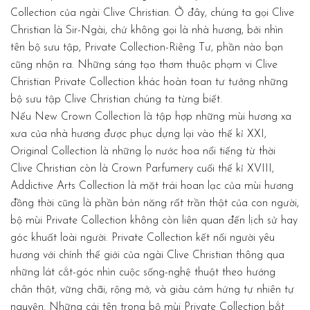
Collection của ngài Clive Christian. Ở đây, chúng ta gọi Clive
Christian là Sir-Ngài, chứ không gọi là nhà hương, bởi nhìn
tên bộ sưu tập, Private Collection-Riêng Tư, phần nào bạn
cũng nhận ra. Những sáng tạo thơm thuộc phạm vi Clive
Christian Private Collection khác hoàn toan tư tưởng những
bộ sưu tập Clive Christian chúng ta từng biết.
Nếu New Crown Collection là tập hợp những mùi hương xa
xưa của nhà hương được phục dựng lại vào thế kỉ XXI,
Original Collection là những lọ nước hoa nổi tiếng từ thời
Clive Christian còn là Crown Parfumery cuối thế kỉ XVIII,
Addictive Arts Collection là mặt trái hoan lạc của mùi hương
đồng thời cũng là phần bản năng rất trần thật của con người,
bộ mùi Private Collection không còn liên quan đến lịch sử hay
góc khuất loài người. Private Collection kết nối người yêu
hương với chính thế giới của ngài Clive Christian thông qua
những lát cắt-góc nhìn cuộc sống-nghệ thuật theo hướng
chân thật, vững chãi, rộng mở, và giàu cảm hứng tự nhiên tự
nguyện. Những cái tên trong bộ mùi Private Collection bắt