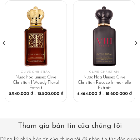
CLIVE CHRISTIAN
CLIVE CHRISTIAN
Nước hoa unisex Clive
Nước Hoa Unisex Clive
Christian I Woody Floral
Christian Rococo Immortelle
Extrait
Extrait
3.240.000
₫
–
13.500.000
₫
4.464.000
₫
–
18.600.000
₫
Tham gia bản tin của chúng tôi
Đăng ký nhận bản tin của chúng tôi để nhận tin tức độc quyền