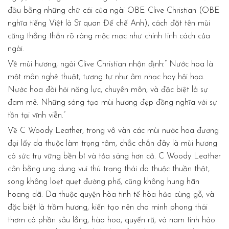
đầu bằng những chữ cái của ngài OBE Clive Christian (OBE
nghĩa tiếng Việt là Sĩ quan Đế chế Anh), cách đặt tên mùi
cũng thẳng thắn rõ ràng mộc mạc như chính tính cách của
ngài.
Về mùi hương, ngài Clive Christian nhận định:” Nước hoa là
một môn nghệ thuật, tương tự như âm nhạc hay hội họa.
Nước hoa đòi hỏi năng lực, chuyên môn, và đặc biệt là sự
đam mê. Những sáng tạo mùi hương đẹp đồng nghĩa với sự
tồn tại vĩnh viễn.”
Về C Woody Leather, trong vô vàn các mùi nước hoa đương
đại lấy da thuộc làm trọng tâm, chắc chắn đây là mùi hương
có sức trụ vững bền bỉ và tỏa sáng hơn cả. C Woody Leather
cân bằng ung dung vui thú trạng thái da thuộc thuần thật,
song không loẹt quẹt đường phố, cũng không hung hãn
hoang dã. Da thuộc quyện hòa tinh tế hòa hảo cùng gỗ, và
đặc biệt là trầm hương, kiến tạo nên cho mình phong thái
thơm có phần sâu lắng, hào hoa, quyến rũ, và nam tính hào