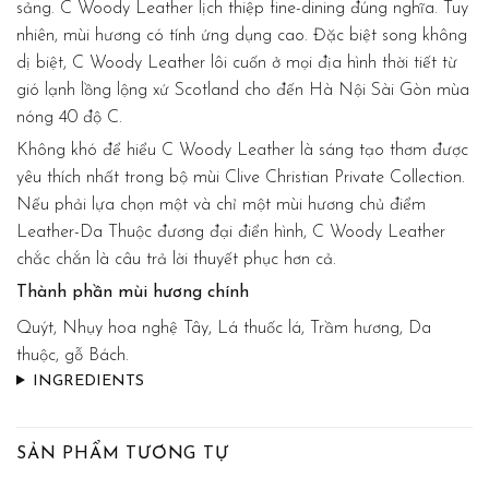
sảng. C Woody Leather lịch thiệp fine-dining đúng nghĩa. Tuy
nhiên, mùi hương có tính ứng dụng cao. Đặc biệt song không
dị biệt, C Woody Leather lôi cuốn ở mọi địa hình thời tiết từ
gió lạnh lồng lộng xứ Scotland cho đến Hà Nội Sài Gòn mùa
nóng 40 độ C.
Không khó để hiểu C Woody Leather là sáng tạo thơm được
yêu thích nhất trong bộ mùi Clive Christian Private Collection.
Nếu phải lựa chọn một và chỉ một mùi hương chủ điểm
Leather-Da Thuộc đương đại điển hình, C Woody Leather
chắc chắn là câu trả lời thuyết phục hơn cả.
Thành phần mùi hương chính
Quýt, Nhụy hoa nghệ Tây, Lá thuốc lá, Trầm hương, Da
thuộc, gỗ Bách.
INGREDIENTS
SẢN PHẨM TƯƠNG TỰ