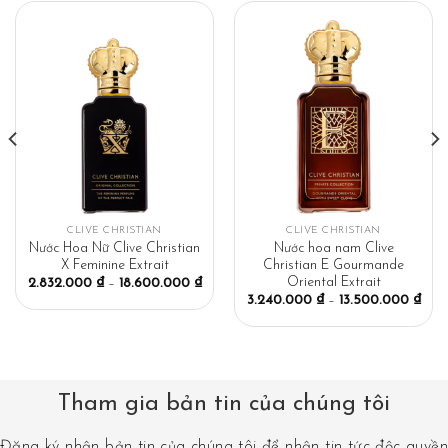
CLIVE CHRISTIAN
CLIVE CHRISTIAN
Nước Hoa Nữ Clive Christian
Nước hoa nam Clive
X Feminine Extrait
Christian E Gourmande
Oriental Extrait
2.832.000
₫
–
18.600.000
₫
3.240.000
₫
–
13.500.000
₫
Tham gia bản tin của chúng tôi
Đăng ký nhận bản tin của chúng tôi để nhận tin tức độc quyền