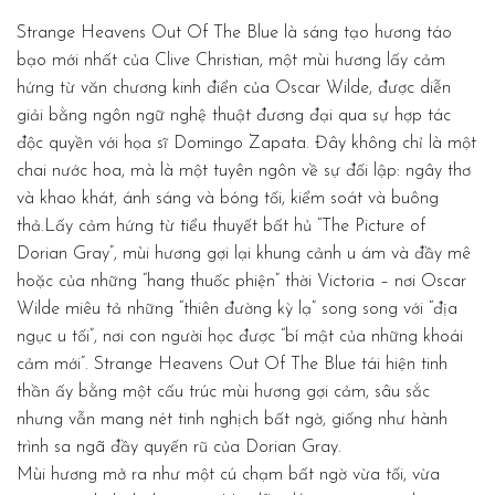
Strange Heavens Out Of The Blue là sáng tạo hương táo
bạo mới nhất của Clive Christian, một mùi hương lấy cảm
hứng từ văn chương kinh điển của Oscar Wilde, được diễn
giải bằng ngôn ngữ nghệ thuật đương đại qua sự hợp tác
độc quyền với họa sĩ Domingo Zapata. Đây không chỉ là một
chai nước hoa, mà là một tuyên ngôn về sự đối lập: ngây thơ
và khao khát, ánh sáng và bóng tối, kiểm soát và buông
thả.Lấy cảm hứng từ tiểu thuyết bất hủ “The Picture of
Dorian Gray”, mùi hương gợi lại khung cảnh u ám và đầy mê
hoặc của những “hang thuốc phiện” thời Victoria – nơi Oscar
Wilde miêu tả những “thiên đường kỳ lạ” song song với “địa
ngục u tối”, nơi con người học được “bí mật của những khoái
cảm mới”. Strange Heavens Out Of The Blue tái hiện tinh
thần ấy bằng một cấu trúc mùi hương gợi cảm, sâu sắc
nhưng vẫn mang nét tinh nghịch bất ngờ, giống như hành
trình sa ngã đầy quyến rũ của Dorian Gray.
Mùi hương mở ra như một cú chạm bất ngờ vừa tối, vừa