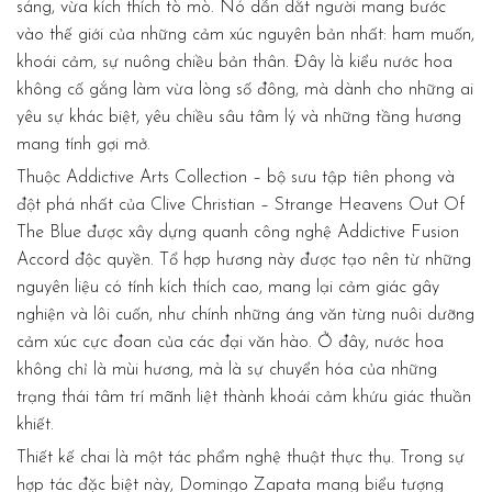
sáng, vừa kích thích tò mò. Nó dẫn dắt người mang bước
vào thế giới của những cảm xúc nguyên bản nhất: ham muốn,
khoái cảm, sự nuông chiều bản thân. Đây là kiểu nước hoa
không cố gắng làm vừa lòng số đông, mà dành cho những ai
yêu sự khác biệt, yêu chiều sâu tâm lý và những tầng hương
mang tính gợi mở.
Thuộc Addictive Arts Collection – bộ sưu tập tiên phong và
đột phá nhất của Clive Christian – Strange Heavens Out Of
The Blue được xây dựng quanh công nghệ Addictive Fusion
Accord độc quyền. Tổ hợp hương này được tạo nên từ những
nguyên liệu có tính kích thích cao, mang lại cảm giác gây
nghiện và lôi cuốn, như chính những áng văn từng nuôi dưỡng
cảm xúc cực đoan của các đại văn hào. Ở đây, nước hoa
không chỉ là mùi hương, mà là sự chuyển hóa của những
trạng thái tâm trí mãnh liệt thành khoái cảm khứu giác thuần
khiết.
Thiết kế chai là một tác phẩm nghệ thuật thực thụ. Trong sự
hợp tác đặc biệt này, Domingo Zapata mang biểu tượng