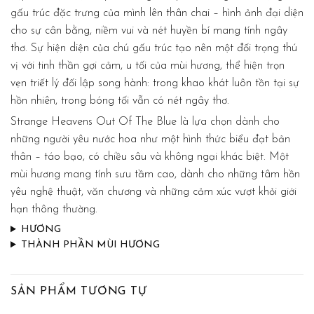
gấu trúc đặc trưng của mình lên thân chai – hình ảnh đại diện
cho sự cân bằng, niềm vui và nét huyền bí mang tính ngây
thơ. Sự hiện diện của chú gấu trúc tạo nên một đối trọng thú
vị với tinh thần gợi cảm, u tối của mùi hương, thể hiện trọn
vẹn triết lý đối lập song hành: trong khao khát luôn tồn tại sự
hồn nhiên, trong bóng tối vẫn có nét ngây thơ.
Strange Heavens Out Of The Blue là lựa chọn dành cho
những người yêu nước hoa như một hình thức biểu đạt bản
thân – táo bạo, có chiều sâu và không ngại khác biệt. Một
mùi hương mang tính sưu tầm cao, dành cho những tâm hồn
yêu nghệ thuật, văn chương và những cảm xúc vượt khỏi giới
hạn thông thường.
HƯƠNG
THÀNH PHẦN MÙI HƯƠNG
SẢN PHẨM TƯƠNG TỰ