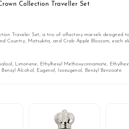
Crown Collection Traveller Set
tion Traveler Set, a trio of olfactory marvels designed 
 and Country, Matsukita, and Crab Apple Blossom, each ele
alool, Limonene, Ethylhexyl Methoxycinnamate, Ethylhexy
ol, Benzyl Alcohol, Eugenol, Isoeugenol, Benzyl Benzoate.