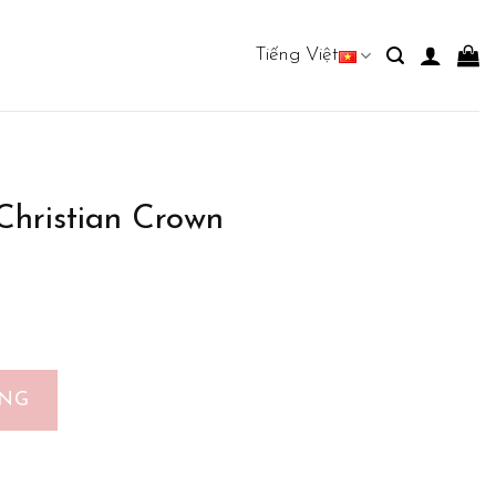
Tiếng Việt
 Christian Crown
ection Traveller Set số lượng
ÀNG