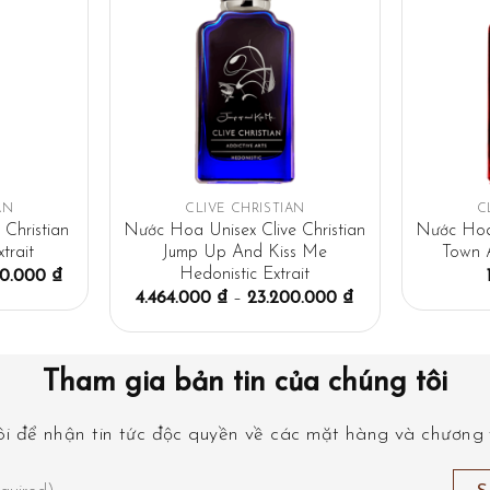
AN
CLIVE CHRISTIAN
C
Christian
Nước Hoa Unisex Clive Christian
Nước Hoa 
trait
Jump Up And Kiss Me
Town A
Hedonistic Extrait
00.000
₫
4.464.000
₫
–
23.200.000
₫
Tham gia bản tin của chúng tôi
i để nhận tin tức độc quyền về các mặt hàng và chương t