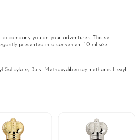
to accompany you on your adventures. This set
gantly presented in a convenient 10 ml size.
l Salicylate, Butyl Methoxydibenzoylmethane, Hexyl