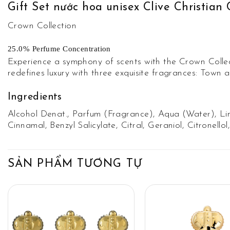
Gift Set nước hoa unisex Clive Christian
Crown Collection
25.0% Perfume Concentration
Experience a symphony of scents with the Crown Collec
redefines luxury with three exquisite fragrances: Town
Ingredients
Alcohol Denat., Parfum (Fragrance), Aqua (Water), Lin
Cinnamal, Benzyl Salicylate, Citral, Geraniol, Citronell
SẢN PHẨM TƯƠNG TỰ