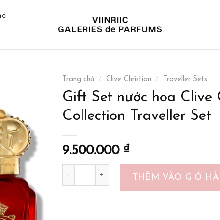
há
Trang chủ
/
Clive Christian
/
Traveller Sets
Gift Set nước hoa Clive
Collection Traveller Set
9.500.000
₫
Gift Set nước hoa Clive Christian Crown Coll
THÊM VÀO GIỎ H