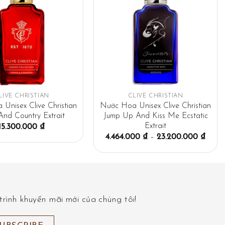
LIVE CHRISTIAN
CLIVE CHRISTIAN
Unisex Clive Christian
Nước Hoa Unisex Clive Christian
nd Country Extrait
Jump Up And Kiss Me Ecstatic
Extrait
15.300.000
₫
4.464.000
₫
–
23.200.000
₫
rình khuyến mãi mới của chúng tôi!