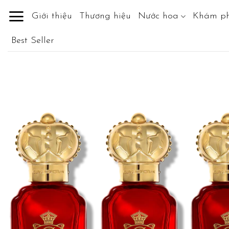
Skip
Giới thiệu
Thương hiệu
Nước hoa
Khám p
to
content
Best Seller