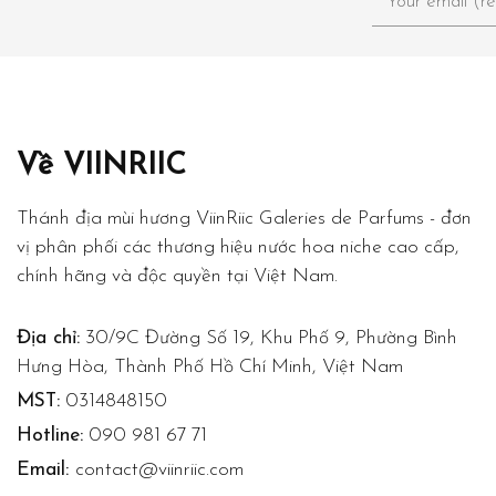
Về VIINRIIC
Thánh địa mùi hương ViinRiic Galeries de Parfums - đơn
vị phân phối các thương hiệu nước hoa niche cao cấp,
chính hãng và độc quyền tại Việt Nam.
Địa chỉ:
30/9C Đường Số 19, Khu Phố 9, Phường Bình
Hưng Hòa, Thành Phố Hồ Chí Minh, Việt Nam
MST:
0314848150
Hotline:
090 981 67 71
Email:
contact@viinriic.com