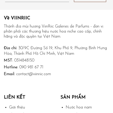
Về VIINRIIC
Thánh địa mùi hương ViinRiic Galeries de Parfums - đơn vị
phân phối các thương hiệu nước hoa niche cao cấp, chính
hãng và độc quyền tại Việt Nam.
Địa chỉ:
30/9C Đường Số 19, Khu Phố 9, Phường Bình Hưng
Hòa, Thành Phố Hồ Chí Minh, Việt Nam
MST:
0314848150
Hotline:
090 981 67 71
Email:
contact@viinriic.com
LIÊN KẾT
SẢN PHẨM
Giới thiệu
Nước hoa nam