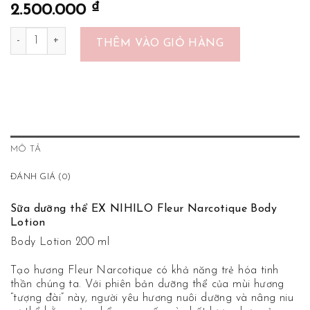
₫
2.500.000
Sữa Dưỡng Thể Ex Nihilo Fleur Narcotique Body Lotion số lượng
THÊM VÀO GIỎ HÀNG
MÔ TẢ
ĐÁNH GIÁ (0)
Sữa dưỡng thể EX NIHILO
Fleur Narcotique Body
Lotion
Body Lotion 200 ml
Tạo hương Fleur Narcotique có khả năng trẻ hóa tinh
thần chúng ta. Với phiên bản dưỡng thể của mùi hương
“tượng đài” này, người yêu hương nuôi dưỡng và nâng niu