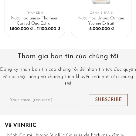
THAMEEN
ORMAIE PARIS
Nước hoa unisex Thameen
Nước Hoa Unisex Ormaie
Carved Oud Extrait
Yvonne Extrait
1.800.000
₫
–
11.100.000
₫
8.000.000
₫
Tham gia bản tin của chúng tôi
Đăng ký nhận bản tin của chúng tôi để nhận tin tức độc quyền
về các mặt hàng và chương trình khuyến mãi mới của chúng
tôi!
Về VIINRIIC
Thánh địa mùi hương ViinRiic Galeries de Parfums - đơn vị