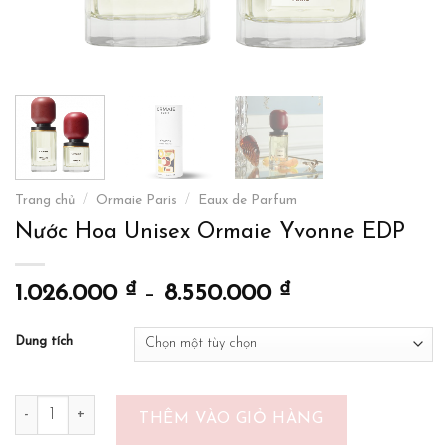
Trang chủ
/
Ormaie Paris
/
Eaux de Parfum
Nước Hoa Unisex Ormaie Yvonne EDP
₫
₫
1.026.000
–
8.550.000
Dung tích
Nước Hoa Unisex Ormaie Yvonne EDP số lượng
THÊM VÀO GIỎ HÀNG