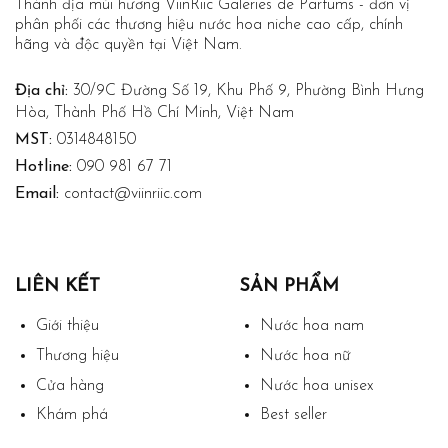
Thánh địa mùi hương ViinRiic Galeries de Parfums - đơn vị
phân phối các thương hiệu nước hoa niche cao cấp, chính
hãng và độc quyền tại Việt Nam.
Địa chỉ:
30/9C Đường Số 19, Khu Phố 9, Phường Bình Hưng
Hòa, Thành Phố Hồ Chí Minh, Việt Nam
MST:
0314848150
Hotline:
090 981 67 71
Email:
contact@viinriic.com
LIÊN KẾT
SẢN PHẨM
Giới thiệu
Nước hoa nam
Thương hiệu
Nước hoa nữ
Cửa hàng
Nước hoa unisex
Khám phá
Best seller