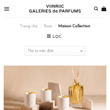
Skip
to
content
Trang chủ
/
Roja
/
Maison Collection
LỌC