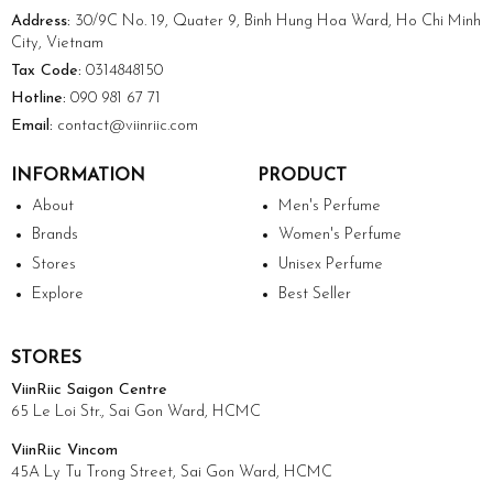
Address:
30/9C No. 19, Quater 9, Binh Hung Hoa Ward, Ho Chi Minh
City, Vietnam
Tax Code:
0314848150
Hotline:
090 981 67 71
Email:
contact@viinriic.com
INFORMATION
PRODUCT
About
Men's Perfume
Brands
Women's Perfume
Stores
Unisex Perfume
Explore
Best Seller
STORES
ViinRiic Saigon Centre
65 Le Loi Str., Sai Gon Ward, HCMC
ViinRiic Vincom
45A Ly Tu Trong Street, Sai Gon Ward, HCMC