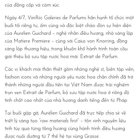
của đẳng cấp và cảm xúc.
Ngày 4/7, ViinRiic Galeries de Parfums hân hạnh tổ chức một
buổi tối riêng tư, ấm cúng và đặc biệt chào đón sự hiện diện
của Aurelien Guichard – nghệ nhân điều hương, nhà sáng lập
của Matiere Premiere – cùng với Caius von Knorring, đồng
sáng lập thương hiệu, trong khuôn khổ hành trình toàn cầu
giới thiệu bộ sưu tập nước hoa mới: Extrait de Parfum.
Các vị khách mời thân thiết gồm những nghệ sĩ, biên tập viên,
fashion icons và những người yêu nước hoa chân chính đã trở
thành những người đầu tiên tại Việt Nam được trải nghiệm
trọn vẹn Extrait de Parfum, bộ sưu tập nước hoa ở nồng độ
tinh chất cao nhất của nhà hương danh tiếng đến từ Pháp.
Tại buổi gặp gỡ, Aurélien Guichard đã trực tiếp chia sẻ về
triết lý sáng tạo “raw materials first” – tôn vinh nguyên liệu
tinh túy qua từng tầng hương cùng hành trình điều hương
được nuôi dưỡng từ 7 thế hệ tại vùng Grasse.