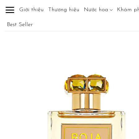
Skip
Giới thiệu
Thương hiệu
Nước hoa
Khám p
to
content
Best Seller