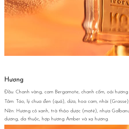
Hương
Đầu:
Chanh vàng, cam Bergamote, chanh cốm, oải hương 
Tâm:
Táo, lý chua đen (quả), dừa, hoa cam, nhài (Grasse), 
Nền:
Hương cỏ xanh, trà thảo dược (maté), nhựa Galbanum, 
dương, da thuộc, hợp hương Amber và xạ hương.