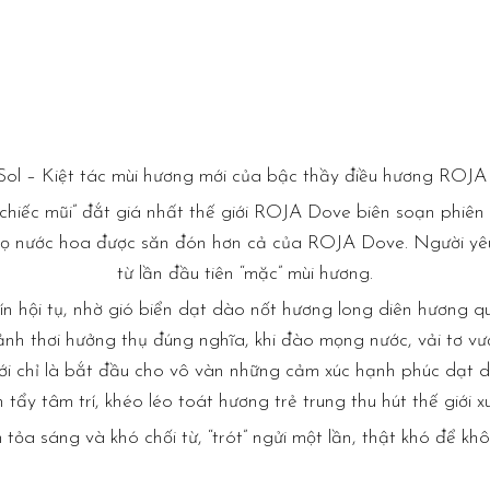
 Sol – Kiệt tác mùi hương mới của bậc thầy điều hương ROJA
hiếc mũi” đắt giá nhất thế giới ROJA Dove biên soạn phiên 
 lọ nước hoa được săn đón hơn cả của ROJA Dove. Người yê
từ lần đầu tiên “mặc” mùi hương.
hín hội tụ, nhờ gió biển dạt dào nốt hương long diên hương q
thảnh thơi hưởng thụ đúng nghĩa, khi đào mọng nước, vải tơ 
mới chỉ là bắt đầu cho vô vàn những cảm xúc hạnh phúc dạt 
 tẩy tâm trí, khéo léo toát hương trẻ trung thu hút thế giới 
 tỏa sáng và khó chối từ, “trót” ngửi một lần, thật khó để k