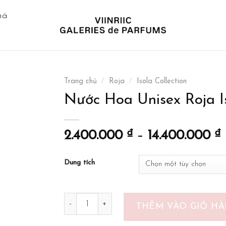
há
Trang chủ
/
Roja
/
Isola Collection
Nước Hoa Unisex Roja I
2.400.000
₫
–
14.400.000
₫
Dung tích
Nước Hoa Unisex Roja Isola Sol Parfum số 
THÊM VÀO GIỎ H