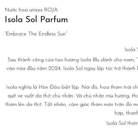
Nước hoa unisex ROJA
Isola Sol Parfum
“Embrace The Endless Sun”
Isola
Sau thành công của tạo hương Isola Blu dành cho nam, “c
vào nửa đầu năm 2024, Isola Sol ngay lập tức trở thành
Isola nghĩa là Hòn Đảo biệt lập. Nơi đó, hoa thơm trái c
quít ve vuốt da thịt chủ nhân. Và chủ nhân mùi hương, 
thơm lên da thịt. Tất nhiên, cảm giác thơm mơn trớn đó 
hợp, thanh
Isola Sol thơm