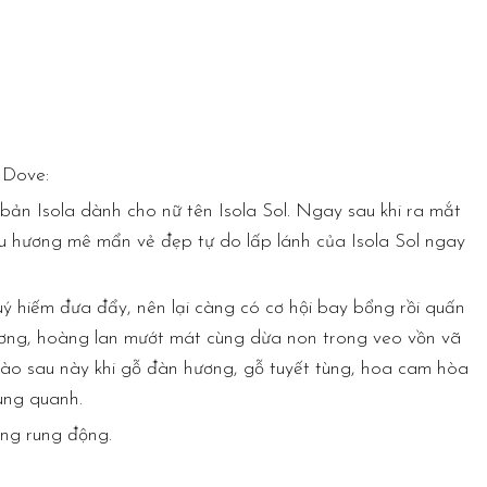
 Dove:
bản Isola dành cho nữ tên Isola Sol. Ngay sau khi ra mắt
u hương mê mẩn vẻ đẹp tự do lấp lánh của Isola Sol ngay
uý hiếm đưa đẩy, nên lại càng có cơ hội bay bổng rồi quấn
vương, hoàng lan mướt mát cùng dừa non trong veo vồn vã
dào sau này khi gỗ đàn hương, gỗ tuyết tùng, hoa cam hòa
xung quanh.
hông rung động.